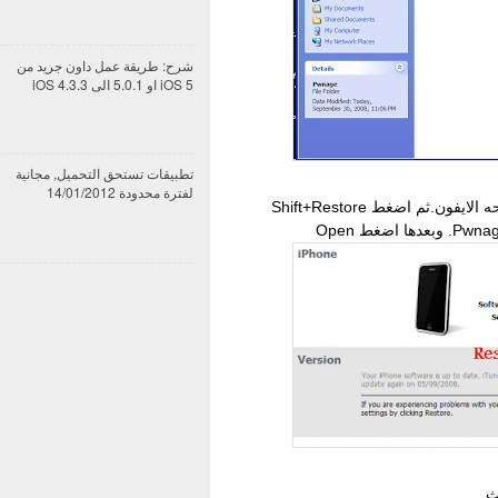
شرح: طريقة عمل داون جريد من
iOS 5 او 5.0.1 الى iOS 4.3.3
تطبيقات تستحق التحميل, مجانية
لفترة محدودة 14/01/2012
2.افتح برنامج الiTunes بعدها اذهب على صفحه الايفون.ثم اضغط Shift+Restore