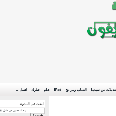
عديلات من سيديـا
العــاب وبـرامج
iPad
عـام
شارك
اتصل بنا