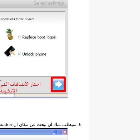
6. سيطلب منك ان تبحث عن مكان الBootLoaders وهم الBL 39 و BL 46.