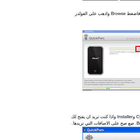
4. سيطلب منك ان تبحث عن الفيرموير 2.1 . فاضغط Browse واذهب على الفولدر
5.سيطلب منك ان تختار الاضافات مثل الCydia وInstaller واذا كنت تريد ان يفتح لك