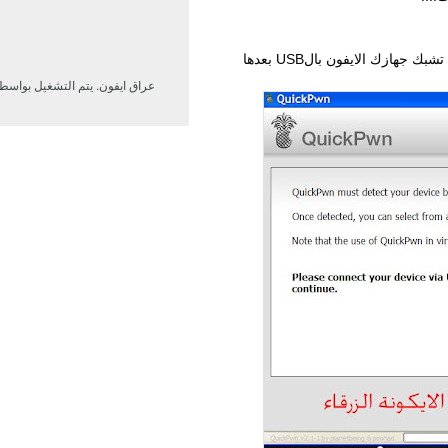
.افتح برنامج QuickPwn 2.1.سيطلب منك من تشبك جهازك الايفون بالUSB بعدها
عراق ايفون. يتم التشغيل بواسط