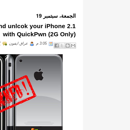
الجمعة، سبتمبر 19
and unlcok your iPhone 2.1
with QuickPwn (2G Only)
3:05 م
عراق ايفون
s