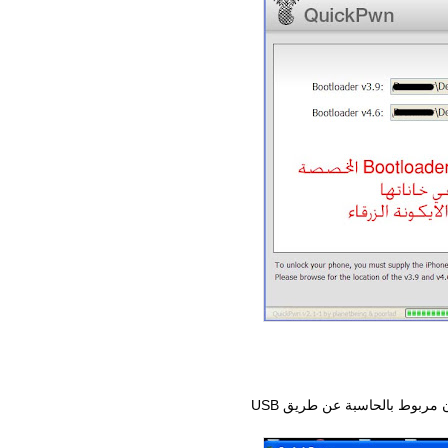
7. سيطلب منك ان تاكد على ان جهازك الايفون مربوط بالحاسبة عن طريق USB