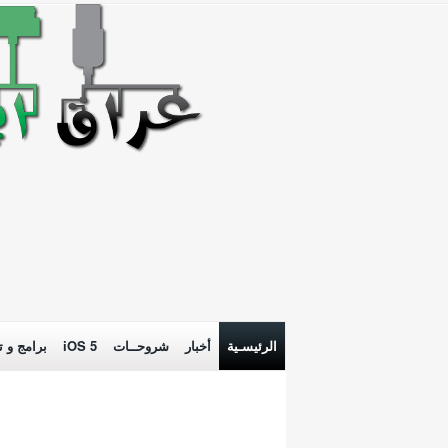
الرئيسـية
أخبار
شروحــات
iOS 5
برامج و ت