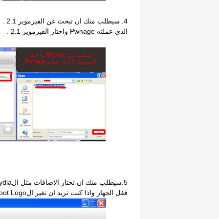
الذي عملته Pwnage واختار الفيرموير 2.1 .
قفل الجهاز واذا كنت تريد ان تغير الBoot Logo. ضع صح على الاضافات التي تريدها.