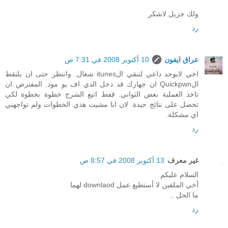
ولك جزيل لاشكر
رد
عراق ايفون
10 أكتوبر 2008 في 7:31 ص
اخي لايوجد داعي لتبقي الitunes شغال. وانتظر حتى ان يلتقط
الQuickpwn ان جهازك قد دخل الدي اف يو مود. المفترض ان
تاخذ العملية بعض الثواني. قفط اتبع الشرح خطوة بخطوة لكي
تحصل على نتائج جيدة. لان انا مشيت هذي الخطوات ولم تواجهني
اي مشكلة.
رد
غير معرف
13 أكتوبر 2008 في 8:57 ص
السلام عليكم
أخي الملفين لا أستطيع عمل downlaod لهما
ما الحل ..
رد