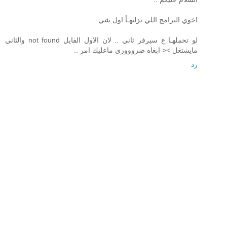
اخوي البرامج اللي نزلتهـأ اول شي
لو تحملهـا ع سيرفر ثاني .. لان الاول الفايل not found والثاني
مايشتغل >< ابغاه ضروووري ماعليك امر ..
رد