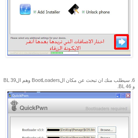
6. سيطلب منك ان تبحث عن مكان الBootLoaders وهم الBL 39
و BL 46.