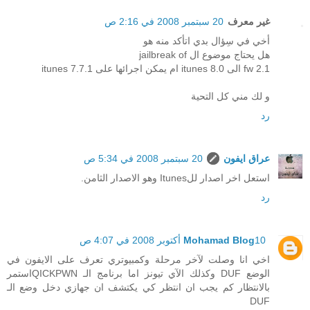
غير معرف
20 سبتمبر 2008 في 2:16 ص
أخي في سِؤال بدي اتأكد منه هو
هل يحتاج موضوع ال jailbreak of
2.1 fw الى itunes 8.0 ام يمكن اجرائها على itunes 7.7.1
و لك مني كل التحية
رد
عراق ايفون
20 سبتمبر 2008 في 5:34 ص
استعل اخر اصدار للItunes وهو الاصدار الثامن.
رد
10 أكتوبر 2008 في 4:07 ص
Mohamad Blog
اخي انا وصلت لآخر مرحلة وكمبيوتري تعرف على الايفون في
الوضع DUF وكذلك الآي تيونز اما برنامج الـ QICKPWNاستمر
بالانتظار كم يجب ان انتظر كي يكتشف ان جهازي دخل وضع الـ
DUF