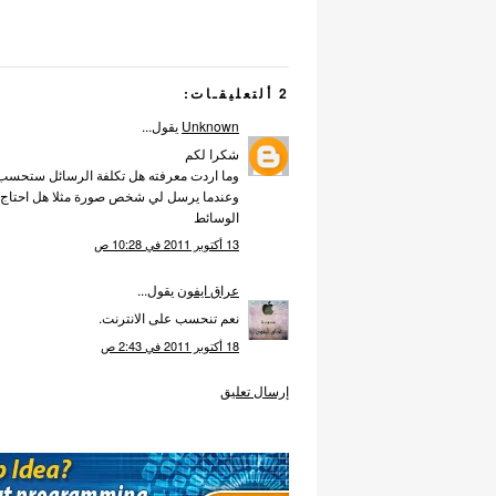
2 ألتعليقـات:
Unknown
يقول...
شكرا لكم
وما اردت معرفته هل تكلفة الرسائل ستحسب ع 
وعندما يرسل لي شخص صورة مثلا هل احتاج لتن
الوسائط
13 أكتوبر 2011 في 10:28 ص
عراق ايفون
يقول...
نعم تنحسب على الانترنت.
18 أكتوبر 2011 في 2:43 ص
إرسال تعليق