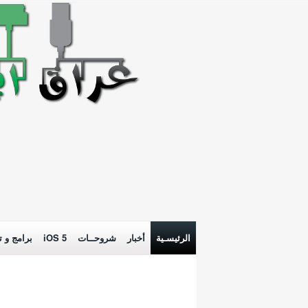
الرئيسـية
أخبار
شروحــات
iOS 5
برامج و ت