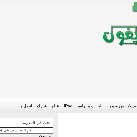
عديلات من سيديـا
العــاب وبـرامج
iPad
عـام
شارك
اتصل بنا