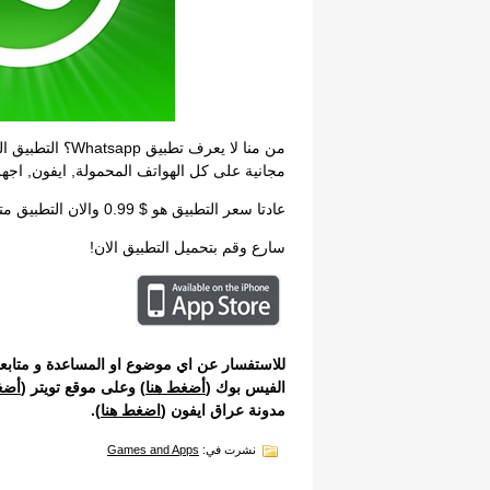
من منا لا يعرف تط
مجانية على كل الهواتف المحمولة, ايفون, اجهزة 
عادتا سعر التطبيق هو $ 0.99 والان التطبيق متوفر مجانا لمدة يوم واحد فقط.
سارع وقم بتحميل التطبيق الان!
للاستفسار عن اي موضوع او المساعدة و متابع
الفيس بوك
(
أضغط هنا
) وعلى موقع
تويتر
(
أضغ
مدونة عراق ايفون (
اضغط هنا
).
نشرت في:
Games and Apps