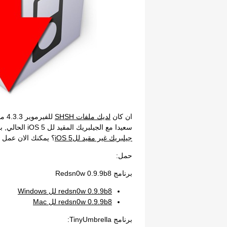
ان كان
لديك ملفات SHSH
للف
سعيدا مع الجيلبريك المقيد لل iOS 5 الحالي, بالرغم من اعلان فريق كرونك عن وجود
جيلبريك غير مقيد للiOS 5
؟ يمكنك الان عمل داون جريد 
حمل:
برنامج Redsn0w 0.9.9b8
redsn0w 0.9.9b8 لل Windows
redsn0w 0.9.9b8 لل Mac
برنامج TinyUmbrella: