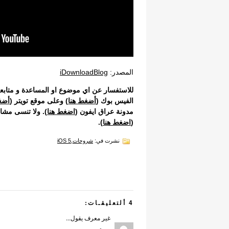
المصدر:
iDownloadBlog
للاستفسار عن اي موضوع او المساعدة و متابعة
الفيس بوك
(
أضغط هنا
) وعلى موقع
تويتر
(
أضغ
مدونة عراق ايفون (
اضغط هنا
). ولا تنسى مش
(
اضغط هنا
).
نشرت في:
شروحات
,
iOS 5
4 ألتعليقـات:
غير معرف يقول...