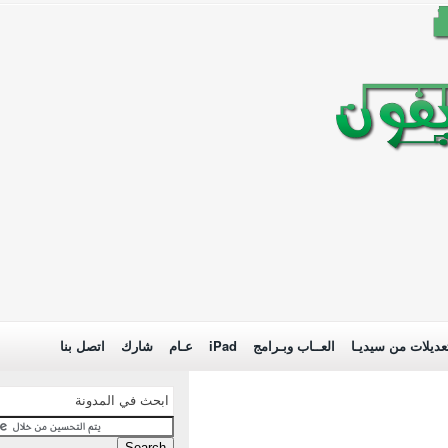
عديلات من سيديـا
العــاب وبـرامج
iPad
عـام
شارك
اتصل بنا