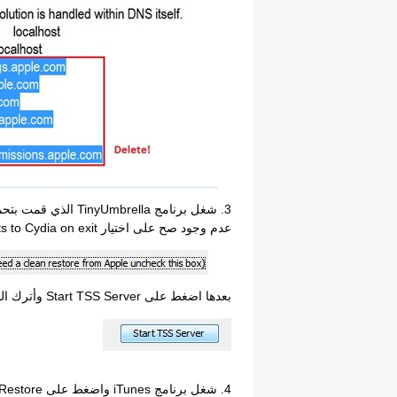
عدم وجود صح على اختيار Set hosts to Cydia on exit.
بعدها اضغط على Start TSS Server وأترك البرنامج يعمل..