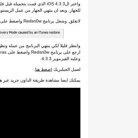
واختر الiOS 4.3.3 الذي قمت بتحمي
للجهاز. وبعد ان ينتهي الجهاز من عمل الريستور ستظهر 
لاتقلق, وشغل برنامج Redsn0w واضغط على Extras وبعدها Recovery fix.
وانتظر قليلا لكي ينتهي البرنامج من عمله وتظ
وعليه الفيرموير 4.3.3.
لعمل الجيلبريك
اضغط هنا
.
يمكنك ايضا مشاهدة طريقة الداون جريد عبر هذا ا