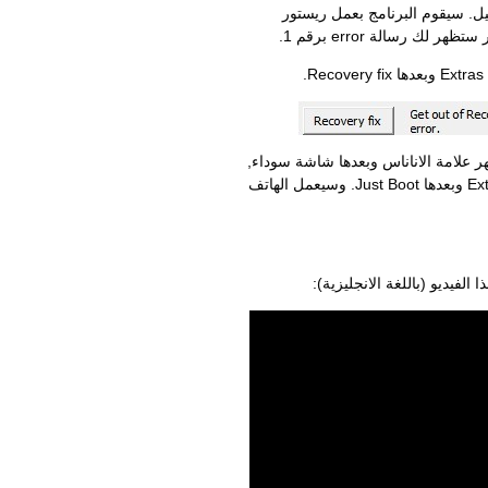
له قبل قليل. سيقوم البرنامج بعمل ريستور
لك رسالة error برقم 1.
هر علامة الاناناس وبعدها شاشة سوداء,
ارجع على برنامج Redsn0w واضغط على Extras وبعدها Just Boot. وسيعمل الهاتف
لفيديو (باللغة الانجليزية):