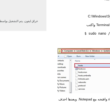
C:\Windows\Sy
عراق ايفون. يتم التشغيل بواسط
$ sudo nano
/
ستجد ملف اسمه hosts. انقرة عليه right click وافتحه مع Notepad. وبعدها احذف