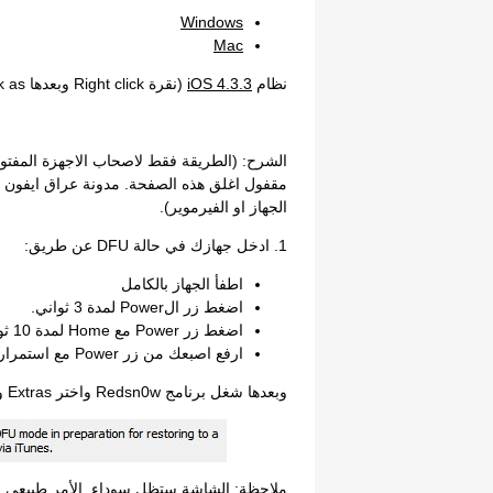
Windows
Mac
نظام
iOS 4.3.3
(نقرة Right click وبعدها Save link as).
الشرح: (الطريقة فقط لاصحاب الاجهزة المفتو
مقفول اغلق هذه الصفحة. مدونة عراق ايفون
الجهاز او الفيرموير).
1. ادخل جهازك في حالة DFU عن طريق:
اطفأ الجهاز بالكامل
اضغط زر الPower لمدة 3 ثواني.
اضغط زر Power مع Home لمدة 10 ثواني.
ارفع اصبعك من زر Power مع استمرار كبس زر Home لمدة 15 ثانية.
وبعدها شغل برنامج Redsn0w واختر Extras وبعدها Pwned DFU.
ملاحظة: الشاشة ستظل سوداء, الأمر طبيعي ج