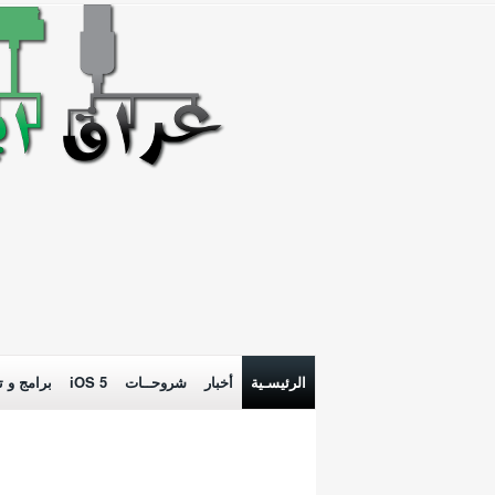
الرئيسـية
أخبار
شروحــات
iOS 5
برامج و ت