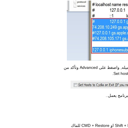
3. شغل برنامج TinyUmbrella الذي قمت بتحميله, واضغط على Advanced وتأكد من
4. شغل برنامج iTunes واضغط على Shift + Restore او CMD + Restore للماك