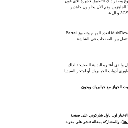
 وصدر ذلك التطبيق لأجهزة الآي فون
 لكلا الجاهزين وهم الآن يحاولون جاهدين
أيضاً حضر المؤتمر Aaron Ash مطور تطبيقي MultiFlow لتعدد المهام وتطبيق Barrel
 التنقل بين الصفحات في الشاشة
ول والذي أعتبره البداية الصحيحة لذلك
وري أدوات الجيلبريك أو لمتجر السيديا
 الجهاز مع جيلبريك وبدون
الاخبار اول باول شاركوني على صفحة
نا
). وللمشاركة بمقالة تنشر على مدونة