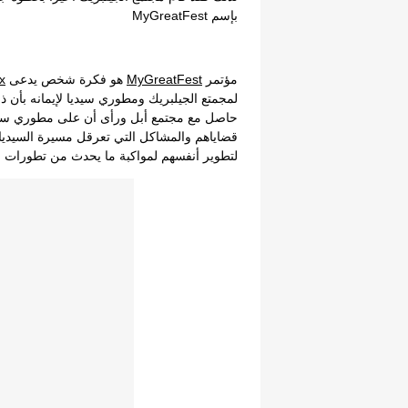
بإسم MyGreatFest
مؤتمر
MyGreatFest
هو فكرة شخص يدعى
x
لمجمتع الجيلبريك ومطوري سيديا لإيمانه بأن ذ
حاصل مع مجتمع أبل ورأى أن على مطوري سيدي
قضاياهم والمشاكل التي تعرقل مسيرة السيديا 
لتطوير أنفسهم لمواكبة ما يحدث من تطورات لنظا