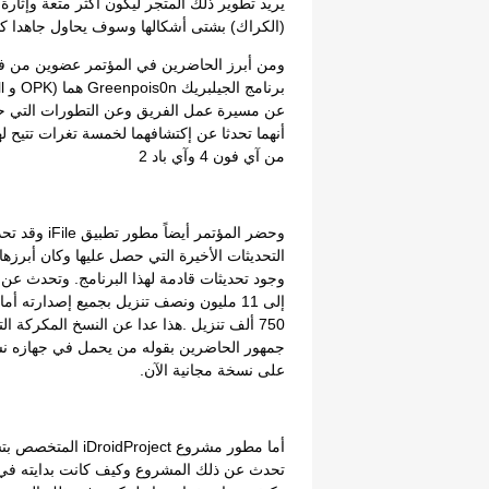
يريد تطوير ذلك المتجر ليكون أكثر متعة وإثار
(الكراك) بشتى أشكالها وسوف يحاول جاهدا ك
من آي فون 4 وآي باد 2
وحضر المؤتمر أ
التحديثات الأخيرة التي حصل عليها وكان أبرزها
وجود تحديثات قادمة لهذا البرنامج. وتحدث عن ع
750 ألف تنزيل .هذا عدا عن النسخ المكركة ا
على نسخة مجانية الآن.
أما مطور مشروع ject