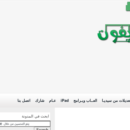
عديلات من سيديـا
العــاب وبـرامج
iPad
عـام
شارك
اتصل بنا