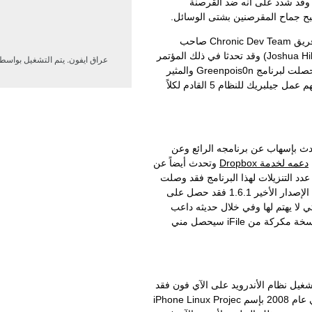
ة وقد شدد على أنه ضد القرصنة
بح جماح المقرصنين بشتى الوسائل.
ومن أبرز الحاضرين في المؤتمر عضوين من فريق Chronic Dev Team صاحب
برنامج الجيلبريك Greenpois0n هما (OPK و Joshua Hill) وقد تحدثا في ذلك المؤتمر
عراق ايفون. يتم التشغيل بواسط
عن مسيرة عمل الفريق وعن التطورات التي حصلت لبرنامج Greenpois0n والمثير
أنهما تحدثا عن إكتشافهما لخمسة تغرات تتيح لهم عمل جيلبريك للنظام 5 القادم لكلاً
يضاً مطور تطبيق iFile وقد تحدث بإسهاب عن برنامجه الرائع وعن
دعمه لخدمة Dropbox
وتحدث أيضاً عن
دد التنزيلات لهذا البرنامج فقد وصلت
إلى 11 مليون ونصف تنزيل بجميع إصدارته أما الإصدار الأخير 1.6.1 فقد حصل على
لتي لا يهتم لها وفي خلال حديثه داعب
جمهور الحاضرين بقوله من يحمل في جهازه نسخة مكركة من iFile سيحصل مني
iDroidPro المتخصص بتشغيل نظام الأندرويد على الآي فون فقد
تحدث عن ذلك المشروع وكيف كانت بدايته في عام 2008 بإسم iPhone Linux Projec