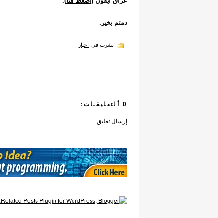
عراق ايفون (
اضغط هنا
).
دمتم بخير.
نشرت في:
اخبار
0 ألتعليقـات:
إرسال تعليق