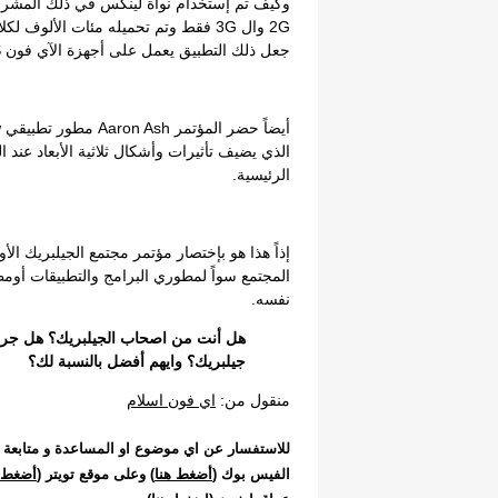
وكيف تم إستخدام نواة لينكس في ذلك المشروع
2G وال 3G فقط وتم تحميله مئات الألوف
جعل ذلك التطبيق يعمل على أجهزة الآي فون 3GS و ال 4.
الذي يضيف تأثيرات وأشكال ثلاثية الأبعاد عند
الرئيسية.
إذاً هذا هو بإختصار مؤتمر مجتمع الجيلبريك الأ
المجتمع سواً لمطوري البرامج والتطبيقات أومط
نفسه.
هل أنت من اصحاب الجيلبريك؟ هل جربت
جيلبريك؟ وايهم أفضل بالنسبة لك؟
منقول من:
اي فون اسلام
للاستفسار عن اي موضوع او المساعدة و متابعة 
الفيس بوك (
أضغط هنا
) وعلى موقع تويتر (
أضغط ه