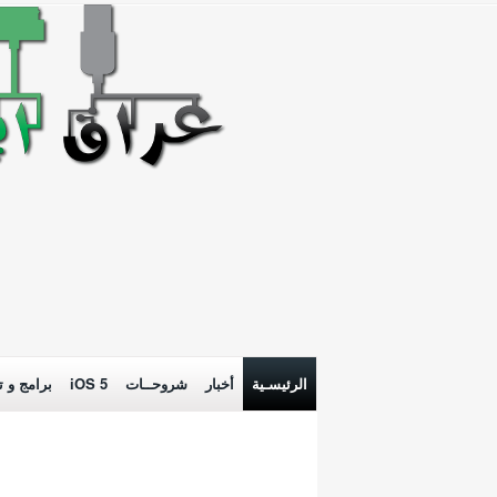
الرئيسـية
أخبار
شروحــات
iOS 5
برامج و ت