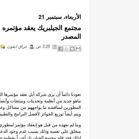
الأربعاء، سبتمبر 21
مجتمع الجيلبريك يعقد مؤتمره ا
المصدر
3:25 ص
عراق ايفون
تعودنا دائماً أن نرى شركة أبل تعقد مؤتمرها
ماهو جديد من أنظمة وتحديثات ومنتجات وأيض
المطورين لمناقشة ما يواجههم من مشاكل وعقب
ويتم أيضاً توزيع الجوائز لأفضل البرامج والتطبيقات لنظام iOS 
وما لم نعهده من قبل هو إنعقاد مؤتمر لمطوري 
منغلق على نفسه وذلك بسبب عدم وجود الدعم
لذلك فقد قام مجتمع الجيلبريك أخيراً بخطوة ج