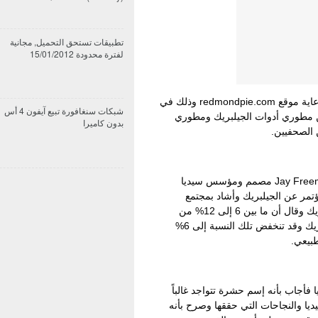
تطبيقات تستحق التحميل, مجانية
لفترة محدودة 15/01/2012
وبالفعل فقد عقد أول مؤتمر علني في لندن برعاية موقع redmondpie.com وذلك في
شبكات سنغافورة تبيع آيفون 4 أس
2011 بحضور جمع من مطوري أدوات الجيلبريك ومطوري
بدون كاميرا
 الصحفيين.
وكان من أبرز الحاضرين لذلك المؤتمر هو Jay Freeman مصمم ومؤسس سيديا
Sa وقد تحدث Saurik في المؤتمر عن الجيلبريك وأشاد بمجتمع
الجيلبريك خصوصاً مطوري أدوات عمل الجيلبريك وقال أن ما بين 6 إلى 12% من
أجهزة الآي فون والآي باد قد إستخدمت الجيلبريك وقد تنخفض تلك النسبة إلى 6%
طبيعي.
م سيديا فأجاب بأنه إسم حشرة تتواجد غالباً
يا والنجاحات التي حققها وصرح بأنه