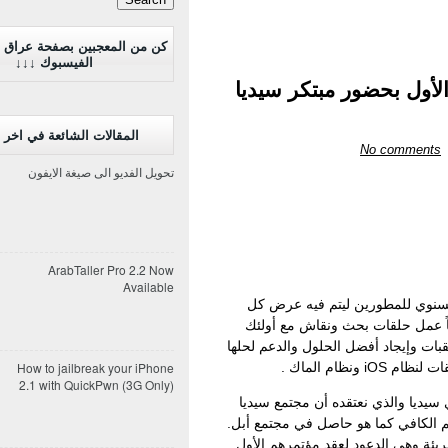
كن من المعجبين بصفحة عراق 
الفيسبوك ↓↓↓
لأول بحضور مبتكر سيديا
المقالات الشائعة في اخر 7 ايام
No comments
تحويل الفديو الى صيغة الايفون
ArabTaller Pro 2.2 Now
Available
 السنوي للمطورين ليتم فيه عرض كل
اً عمل حلقات بحث ونقاش مع أولئك
ات وإيجاد أفضل الحلول والدعم لحلها
How to jailbreak your iPhone
ونظام الماك .
2.1 with QuickPwn (3G Only)
سيديا والذي نعتقده أن مجتمع سيديا
 الكافي كما هو حاصل في مجتمع أبل.
ريئة وهي الدعود لعقد مؤتمرهم الأول