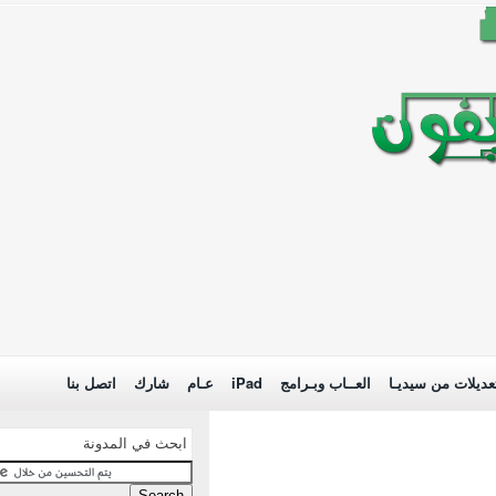
عديلات من سيديـا
العــاب وبـرامج
iPad
عـام
شارك
اتصل بنا