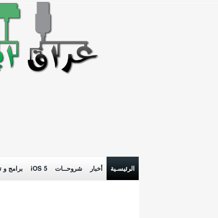
الرئيسـية
أخبار
شروحــات
iOS 5
برامج و ت