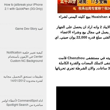
How to jailbreak your iPhone
2.1 with QuickPwn (3G Only)
قام صبي صيني في عمر ال 17 سنة من مدينة Huaishan ببيع كليته اليمنى لشراء
وذكر الصبي انه لم يملك المبلغ الكافي لشراء الايباد 2 وانه اراد ان يحصل على الجهاز
لعبة Game Dev Story
عمل في مجال بيع وشراء الاعضاء
البشرية على الانترنت, وعرض السمسار على الفتى مبلغ قدره 22,000 يوان صيني, اي
كيفية تغيير خلفية Notification
Center في الآيفون بأستخدام
عندما علمت والدة الصبي بان ابنها قد ازالت كليته في مستشفى Chenzhou قامت
Custom NC Background
فى لاتملك المعدات والقدرة الكاملة
لاجراء هذا النوع من العمليات, والتي استمرت 3 ساعات, والان الشرطة تجري تحرياتها
تطبيقات تستحق التحميل, مجانية
لفترة محدودة 14/01/2012
اداة CommandSpot لأعطاء اوامر
مباشرة من Spotlight Search