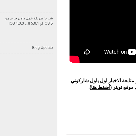
شرح: طريقة عمل داون جريد من
iOS 5 او 5.0.1 الى iOS 4.3.3
Blog Update
تابعة الاخبار اول باول شاركوني
موقع تويتر (
أضغط هنا
).