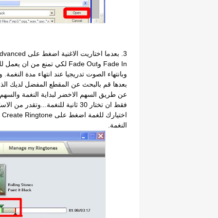
Fade In وFade Out لكي تمنع من ا
وبانتهاء الصوت تدريجيا عند انتهاء مدة النغمة. و
بعدها قم بالبحث عن المقطع المفضل لديك الذي
عن طريق السهم الاخضر لبداية النغمة والسهم ال
اخ
النغمة.