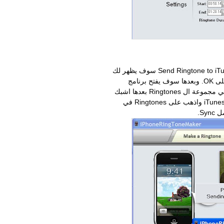
4.بعد الانتهاء من عمل النغمة اضغط على Send Ringtone to iTunes سوف يظهر لك
مستطيل لكي تحدد اسم النغمة بعدها اضغط على OK. وبعدها سوف يفتح برنامج
iTunes تلقائيا وسيشغل لك النغمة وسيضعها في مجموعة ال Ringtones بعدها اشبك
جهازك الايفون واذهب الى صفحة الايفون في iTunes واذهب على Ringtones في
Sy.