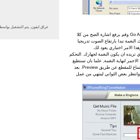
عراق ايفون. يتم التشغيل بواسط
3. بعدما اختاريت الاغنية اضغط على Go Advanced وقم برفع اشارة الصح من كلا
ن يعمل لك النغمة تبدا بارتفاع الصوت تدريجيا
هذا الامر اختياري يعود لك.
 تريده ان يكون النغمة لجهازك. التحكم
احمر لنهاية النغمة, علما بان تستطيع
فقط ان تختار 30 ثانية للنغمة...وتقدر من الاستماع للمقطع عن طريق Preview. بعد
تيارك للغمة اضغط على Create Ringtone وانتظر بعض الثواني لينتهي من عمل