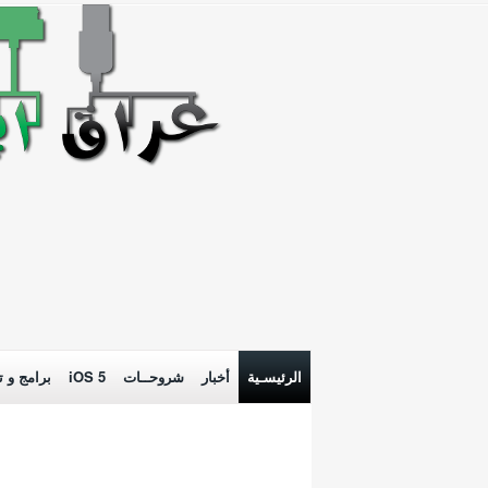
الرئيسـية
أخبار
شروحــات
iOS 5
برامج و ت