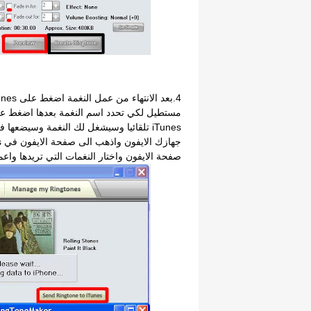
صفحة الايفون واختار النغمات التي تريدها واعمل nc