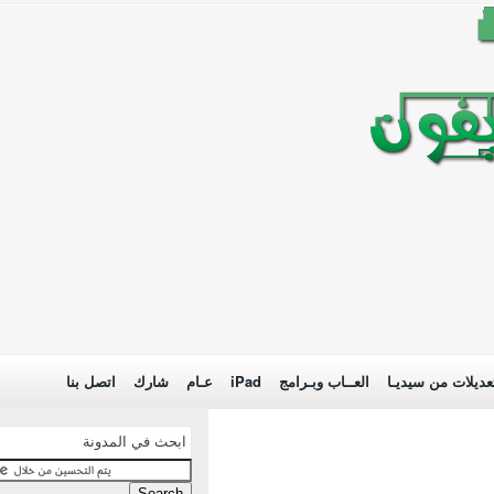
عديلات من سيديـا
العــاب وبـرامج
iPad
عـام
شارك
اتصل بنا