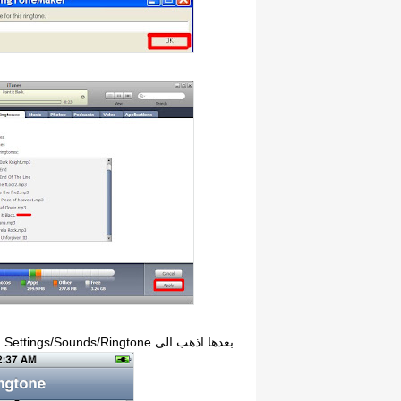
بعدها اذهب الى Settings/Sounds/Ringtone واختار النغمة التي وضعتها.