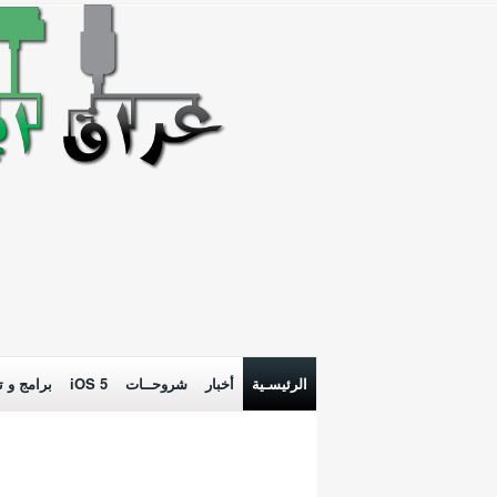
الرئيسـية
أخبار
شروحــات
iOS 5
برامج و ت