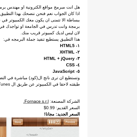
هل انت مبرمج مواقع الكترونية او مهندس برم
اذا كان الجواب نعم فنحن ننصحك بهذا التطبيق
ببساطة الا تتمنى ان يكون معك الكمبيوتر في 
برمجة وانت تدرس في الجامعة او تواجدك في 
لان ليس لديك كمبيوتر قريب منك.
هذا التطبيق يستطيع تنفيذ جملة البرمجه في:
١- HTML5
٢- XHTML
٣- HTML + jQuery
٤- CSS
٥- JavaScript
وتستطيع ان ترى ناتج ال(كود) مباشرة في الت
طبقته لاحقا في الكمبيوتر عن طريق ال iTunes.
الشركة المصنعة:
Fornace s.r.l.
السعر القديم: 0.99$
السعر الجديد: مجانا!