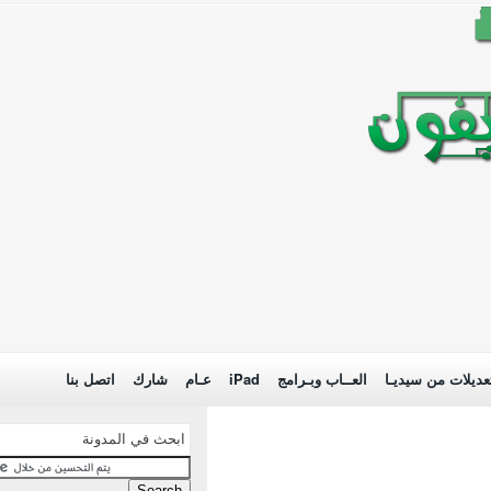
عديلات من سيديـا
العــاب وبـرامج
iPad
عـام
شارك
اتصل بنا