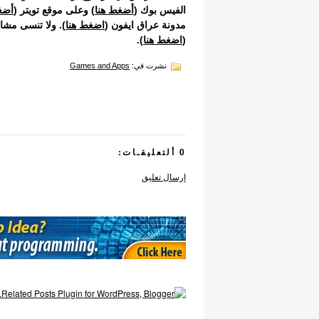
الفيس بوك
(
أضغط هنا
) وعلى موقع
تويتر
(
أضغ
مدونة عراق ايفون (
اضغط هنا
). ولا تنسى مش
(
اضغط هنا
).
نشرت في:
Games and Apps
0 ألتعليقـات:
إرسال تعليق