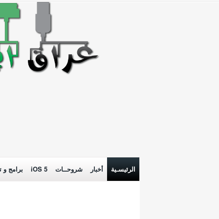
الرئيسـية
أخبار
شروحــات
iOS 5
برامج و ت