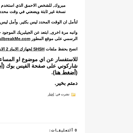
مبروك, للشخص الاحمق الذي استخدم 
نسخة غير ثابتة ويضعني في وقت محدد
لنأمل ان الوقت المحدد ليس بكثير. وأمل ليس ا
وانبه مرة اخرى, ابتعد عن الجيلبريك الموجود ح
الرسمي على موقع المطور
ailbreakMe.com
انصح بحفظ ملفات
SHSH لجهازك الايباد 2 الان.
للاستفسار عن اي موضوع او المساعدة 
شاركوني على صفحة الفيس بوك (
أض
(
أضغط هنا
).
دمتم بخير.
نشرت في:
اخبار
0 ألتعليقـات: