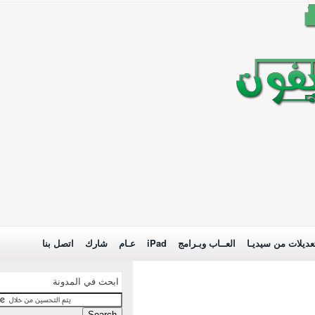
عديلات من سيديـا
العــاب وبـرامج
iPad
عـام
شارك
اتصل بنا