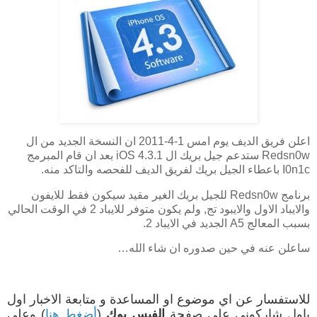
اعلن فريق الديف يوم امس 1-4-2011 ان النسخة الجديد من ال
Redsn0w ستدعم جيل بريك ال iOS 4.3.1 بعد ان قام المبرمج
I0n1c باعطاء الجيل بريك لفريق الديف للفحصه والتاكد منه.
برنامج Redsn0w للجيل بريك الغير مقيد سيكون فقط للايفون
والايباد الاول والايبود تج, ولم يكون متوفر للايباد 2 في الوقت الحالي
بسبب المعالج A5 الجديد في الايباد 2.
ساعلن عنه في حين صدوره ان شاء الله…
للاستفسار عن اي موضوع او المساعدة و متابعة الاخبار اول
باول شاركوني على صفحة
الفيس بوك
(
أضغط هنا
) وعلى