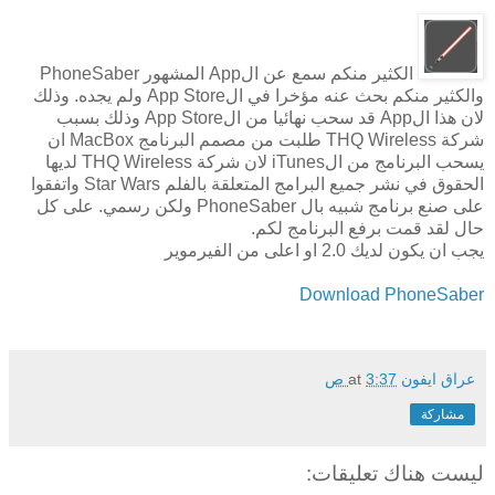
الكثير منكم سمع عن الApp المشهور PhoneSaber
والكثير منكم بحث عنه مؤخرا في الApp Store ولم يجده. وذلك
لان هذا الApp قد سحب نهائيا من الApp Store وذلك بسبب
شركة THQ Wireless طلبت من مصمم البرنامج MacBox ان
يسحب البرنامج من الiTunes لان شركة THQ Wireless لديها
الحقوق في نشر جميع البرامج المتعلقة بالفلم Star Wars واتفقوا
على صنع برنامج شبيه بال PhoneSaber ولكن رسمي. على كل
حال لقد قمت برفع البرنامج لكم.
يجب ان يكون لديك 2.0 او اعلى من الفيرموير
Download PhoneSaber
عراق ايفون
3:37 ص
at
مشاركة
ليست هناك تعليقات: